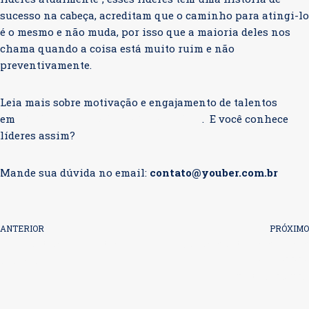
sucesso na cabeça, acreditam que o caminho para atingi-lo
é o mesmo e não muda, por isso que a maioria deles nos
chama quando a coisa está muito ruim e não
preventivamente.
Leia mais sobre motivação e engajamento de talentos
em
“A FORMA DE MOTIVAR MUDOU”
. E você conhece
líderes assim?
Mande sua dúvida no email:
contato@youber.com.br
ANTERIOR
PRÓXIMO
A FORMA DE MOTIVAR
UM DOS MAIORES ERROS
MUDOU
DOS LÍDERES
ATUALMENTE…